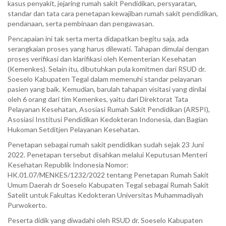
kasus penyakit, jejaring rumah sakit Pendidikan, persyaratan,
standar dan tata cara penetapan kewajiban rumah sakit pendidikan,
pendanaan, serta pembinaan dan pengawasan.
Pencapaian ini tak serta merta didapatkan begitu saja, ada
serangkaian proses yang harus dilewati. Tahapan dimulai dengan
proses verifikasi dan klarifikasi oleh Kementerian Kesehatan
(Kemenkes). Selain itu, dibutuhkan pula komitmen dari RSUD dr.
Soeselo Kabupaten Tegal dalam memenuhi standar pelayanan
pasien yang baik. Kemudian, barulah tahapan visitasi yang dinilai
oleh 6 orang dari tim Kemenkes, yaitu dari Direktorat Tata
Pelayanan Kesehatan, Asosiasi Rumah Sakit Pendidikan (ARSPI),
Asosiasi Institusi Pendidikan Kedokteran Indonesia, dan Bagian
Hukoman Setditjen Pelayanan Kesehatan.
Penetapan sebagai rumah sakit pendidikan sudah sejak 23 Juni
2022. Penetapan tersebut disahkan melalui Keputusan Menteri
Kesehatan Republik Indonesia Nomor:
HK.01.07/MENKES/1232/2022 tentang Penetapan Rumah Sakit
Umum Daerah dr Soeselo Kabupaten Tegal sebagai Rumah Sakit
Satelit untuk Fakultas Kedokteran Universitas Muhammadiyah
Purwokerto.
Peserta didik yang diwadahi oleh RSUD dr. Soeselo Kabupaten