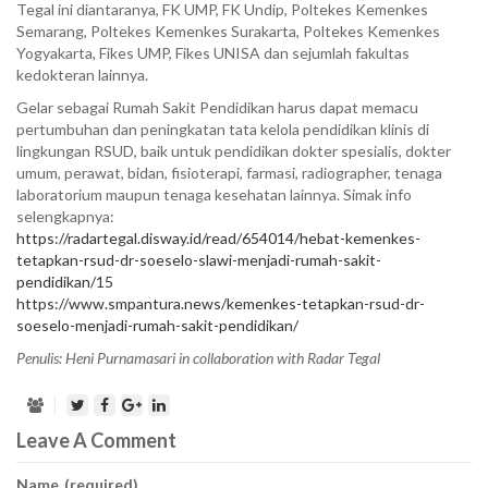
Tegal ini diantaranya, FK UMP, FK Undip, Poltekes Kemenkes
Semarang, Poltekes Kemenkes Surakarta, Poltekes Kemenkes
Yogyakarta, Fikes UMP, Fikes UNISA dan sejumlah fakultas
kedokteran lainnya.
Gelar sebagai Rumah Sakit Pendidikan harus dapat memacu
pertumbuhan dan peningkatan tata kelola pendidikan klinis di
lingkungan RSUD, baik untuk pendidikan dokter spesialis, dokter
umum, perawat, bidan, fisioterapi, farmasi, radiographer, tenaga
laboratorium maupun tenaga kesehatan lainnya. Simak info
selengkapnya:
https://radartegal.disway.id/read/654014/hebat-kemenkes-
tetapkan-rsud-dr-soeselo-slawi-menjadi-rumah-sakit-
pendidikan/15
https://www.smpantura.news/kemenkes-tetapkan-rsud-dr-
soeselo-menjadi-rumah-sakit-pendidikan/
Penulis: Heni Purnamasari in collaboration with Radar Tegal
Leave A Comment
Name
(required)